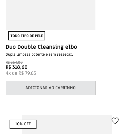
TODO TIPO DE PELE
Duo Double Cleansing elbo
Dupla limpeza potente e sem ressecar.
R$
354
,
00
R$
318
,
60
4
x de
R$
79
,
65
ADICIONAR AO CARRINHO
10
% OFF