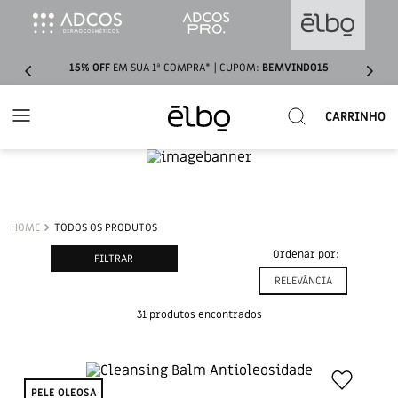
 1ª COMPRA* | CUPOM:
BEMVINDO15
NOVO
CLEANSING BAL
Buscar
         Conheça  nossos

TODOS OS PRODUTOS
FILTRAR
RELEVÂNCIA
31
produtos
PELE OLEOSA​