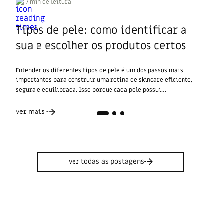
7 min de leitura
Tipos de pele: como identificar a
sua e escolher os produtos certos
Entender os diferentes tipos de pele é um dos passos mais
importantes para construir uma rotina de skincare eficiente,
segura e equilibrada. Isso porque cada pele possui
características próprias, que influenciam diretamente na forma
como ela reage à limpeza, hidratação, exposição ao sol, poluição
ver mais
e até ao clima. Quando você conhece melhor a sua pele,&hellip;
ver todas as postagens