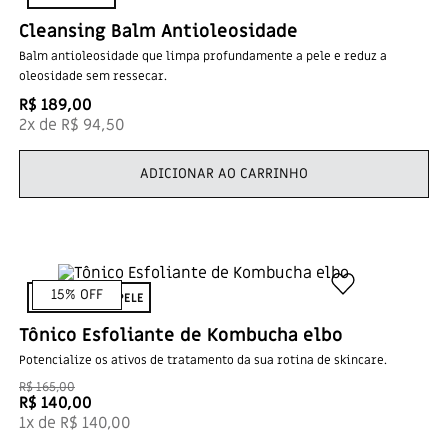
Cleansing Balm Antioleosidade
Balm antioleosidade que limpa profundamente a pele e reduz a
oleosidade sem ressecar.
R$
189
,
00
2
x de
R$
94
,
50
ADICIONAR AO CARRINHO
15
% OFF
TODO TIPO DE PELE
Tônico Esfoliante de Kombucha elbo
Potencialize os ativos de tratamento da sua rotina de skincare.
R$
165
,
00
R$
140
,
00
1
x de
R$
140
,
00