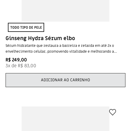
TODO TIPO DE PELE
Ginseng Hydra Sérum elbo
Sérum hidratante que restaura a barreira e retarda em até 2x o
envelhecimento celular, promovendo vitalidade e melhorando a
resiliência da pele contra o estresse diário.
R$
249
,
00
3
x de
R$
83
,
00
ADICIONAR AO CARRINHO