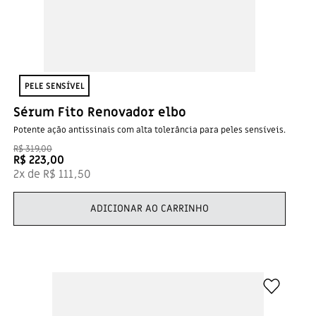
PELE SENSÍVEL​
Sérum Fito Renovador elbo
Potente ação antissinais com alta tolerância para peles sensíveis.
R$
319
,
00
R$
223
,
00
2
x de
R$
111
,
50
ADICIONAR AO CARRINHO