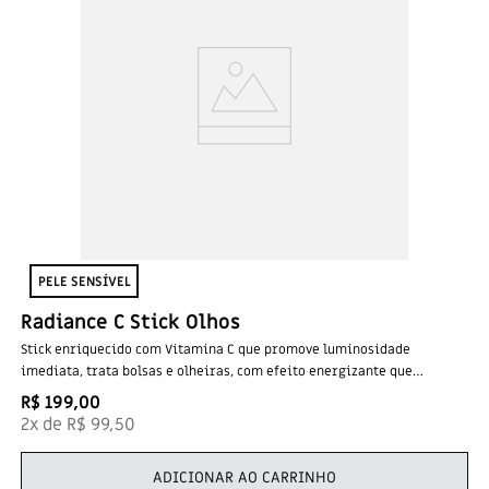
PELE SENSÍVEL​
Radiance C Stick Olhos
Stick enriquecido com Vitamina C que promove luminosidade
imediata, trata bolsas e olheiras, com efeito energizante que
revitaliza o olhar cansado.
R$
199
,
00
2
x de
R$
99
,
50
ADICIONAR AO CARRINHO