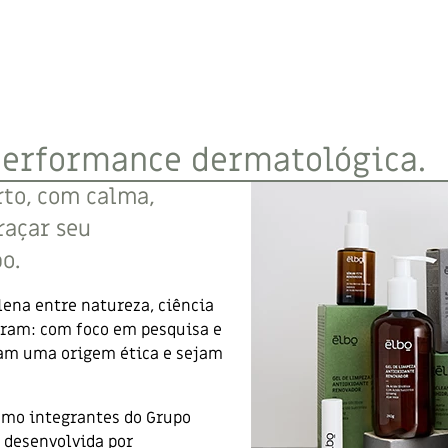
performance dermatológica.
rto, com calma,
raçar seu
o.
lena entre natureza, ciência
ntram: com foco em pesquisa e
ham uma origem ética e sejam
omo integrantes do Grupo
 desenvolvida por