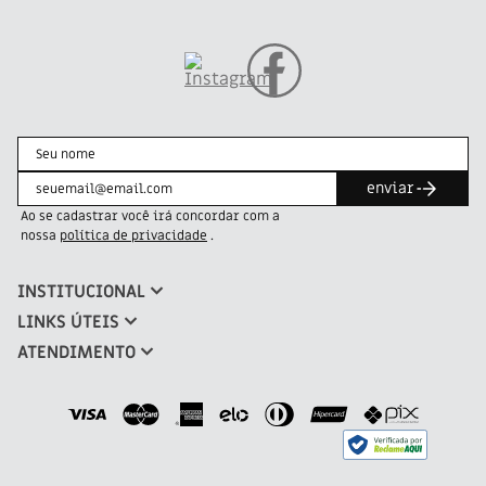
enviar
Ao se cadastrar você irá concordar com a
nossa
política de privacidade
.
INSTITUCIONAL
Sobre a Elbo
LINKS ÚTEIS
Grupo Adcos
Perguntas frequentes
ATENDIMENTO
Blog
Política de privacidade
WhatsApp
Política de cookies
Política de Cashback
(27) 99834-8539
Termos e condições
Troca e devolução
Onde comprar
SAC