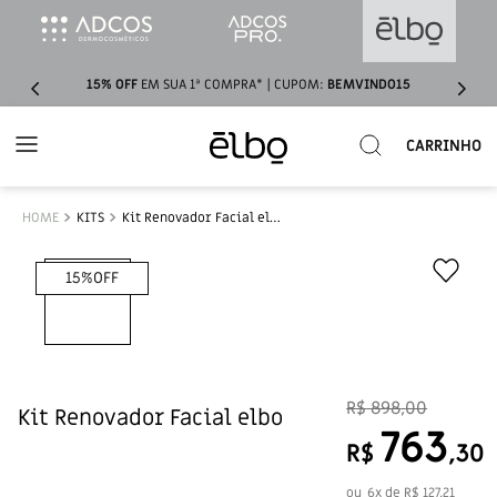
15% OFF
EM SUA 1ª COMPRA* | CUPOM:
BEMVINDO15
Buscar
KITS
Kit Renovador Facial elbo
15%
OFF
R$
898
,
00
Kit Renovador Facial elbo
763
R$
,
30
ou
6
x de
R$
127
,
21