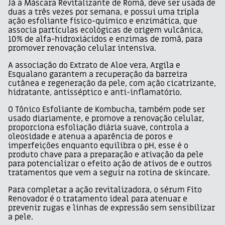
Já a Máscara Revitalizante de Romã, deve ser usada de
duas a três vezes por semana, e possui uma tripla
ação esfoliante físico-químico e enzimática, que
associa partículas ecológicas de origem vulcânica,
10% de alfa-hidroxiácidos e enzimas de romã, para
promover renovação celular intensiva.
A associação do Extrato de Aloe vera, Argila e
Esqualano garantem a recuperação da barreira
cutânea e regeneração da pele, com ação cicatrizante,
hidratante, antisséptico e anti-inflamatório.
O Tônico Esfoliante de Kombucha, também pode ser
usado diariamente, e promove a renovação celular,
proporciona esfoliação diária suave, controla a
oleosidade e atenua a aparência de poros e
imperfeições enquanto equilibra o pH, esse é o
produto chave para a preparação e ativação da pele
para potencializar o efeito ação de ativos de e outros
tratamentos que vem a seguir na rotina de skincare.
Para completar a ação revitalizadora, o sérum Fito
Renovador é o tratamento ideal para atenuar e
prevenir rugas e linhas de expressão sem sensibilizar
a pele.